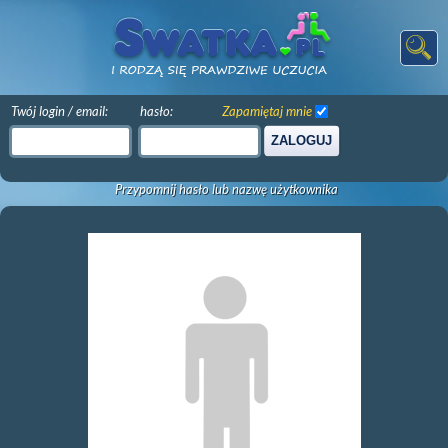
Twój login / email:
hasło:
Zapamiętaj mnie
ZALOGUJ
Przypomnij hasło lub nazwę użytkownika