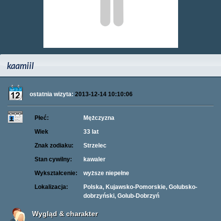
kaamiil
ostatnia wizyta:
2013-12-14 10:10:06
Płeć:
Mężczyzna
Wiek
33 lat
Znak zodiaku:
Strzelec
Stan cywilny:
kawaler
Wykształcenie:
wyższe niepełne
Lokalizacja:
Polska, Kujawsko-Pomorskie, Golubsko-
dobrzyński, Golub-Dobrzyń
Wygląd & charakter