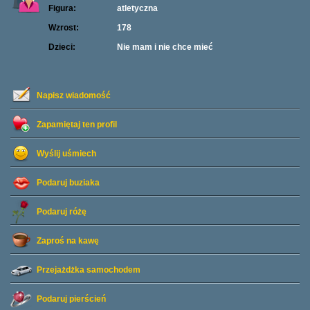
Figura:
atletyczna
Wzrost:
178
Dzieci:
Nie mam i nie chce mieć
Napisz wiadomość
Zapamiętaj ten profil
Wyślij uśmiech
Podaruj buziaka
Podaruj różę
Zaproś na kawę
Przejażdżka samochodem
Podaruj pierścień