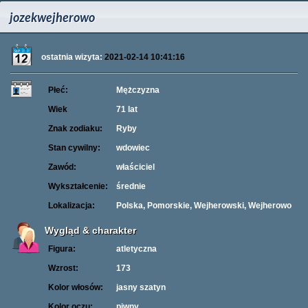
jozekwejherowo
ostatnia wizyta:
2021-02-14 10:41:16
Płeć:
Mężczyzna
Wiek
71 lat
Znak zodiaku:
Ryby
Stan cywilny:
wdowiec
Zawód:
właściciel
Wykształcenie:
średnie
Lokalizacja:
Polska, Pomorskie, Wejherowski, Wejherowo
Wygląd & charakter
Figura:
atletyczna
Wzrost:
173
Kolor włosów:
jasny szatyn
Kolor oczu:
piwny