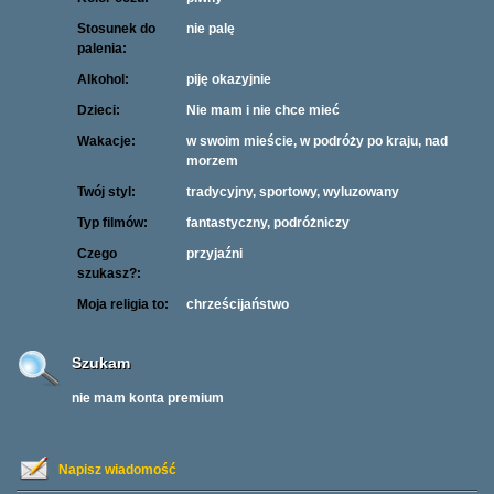
Stosunek do
nie palę
palenia:
Alkohol:
piję okazyjnie
Dzieci:
Nie mam i nie chce mieć
Wakacje:
w swoim mieście, w podróży po kraju, nad
morzem
Twój styl:
tradycyjny, sportowy, wyluzowany
Typ filmów:
fantastyczny, podróżniczy
Czego
przyjaźni
szukasz?:
Moja religia to:
chrześcijaństwo
Szukam
nie mam konta premium
Napisz wiadomość