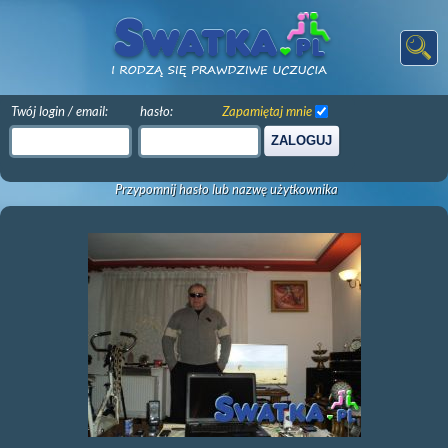
Twój login / email:
hasło:
Zapamiętaj mnie
ZALOGUJ
Przypomnij hasło lub nazwę użytkownika