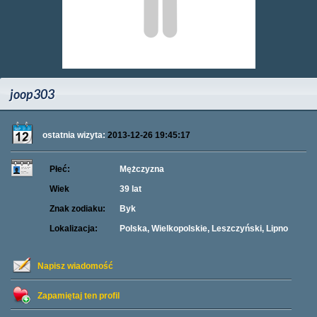
joop303
ostatnia wizyta:
2013-12-26 19:45:17
Płeć:
Mężczyzna
Wiek
39 lat
Znak zodiaku:
Byk
Lokalizacja:
Polska, Wielkopolskie, Leszczyński, Lipno
Napisz wiadomość
Zapamiętaj ten profil