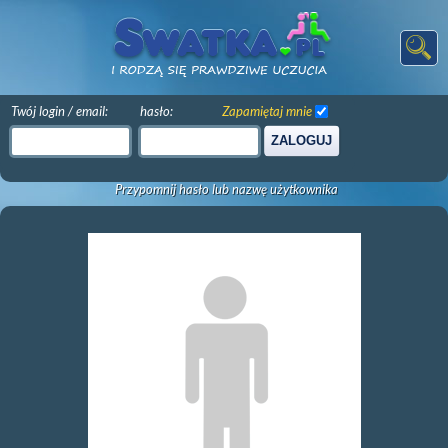
Twój login / email:
hasło:
Zapamiętaj mnie
ZALOGUJ
Przypomnij hasło lub nazwę użytkownika