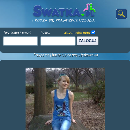
Twój login / email:
hasło:
Zapamiętaj mnie
ZALOGUJ
Przypomnij hasło lub nazwę użytkownika