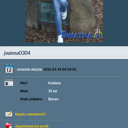
joanna0304
ostatnia wizyta:
2011-03-19 04:10:01
Płeć:
Kobieta
Wiek
35 lat
Znak zodiaku:
Baran
Napisz wiadomość
Zapamiętaj ten profil