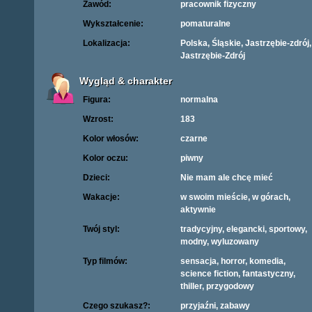
Zawód:
pracownik fizyczny
Wykształcenie:
pomaturalne
Lokalizacja:
Polska, Śląskie, Jastrzębie-zdrój,
Jastrzębie-Zdrój
Wygląd & charakter
Figura:
normalna
Wzrost:
183
Kolor włosów:
czarne
Kolor oczu:
piwny
Dzieci:
Nie mam ale chcę mieć
Wakacje:
w swoim mieście, w górach,
aktywnie
Twój styl:
tradycyjny, elegancki, sportowy,
modny, wyluzowany
Typ filmów:
sensacja, horror, komedia,
science fiction, fantastyczny,
thiller, przygodowy
Czego szukasz?:
przyjaźni, zabawy