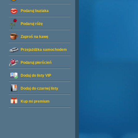
Podaruj buziaka
Podaruj różę
Zaproś na kawę
Przejażdżka samochodem
Podaruj pierścień
Dodaj do listy
VIP
Dodaj do czarnej listy
Kup mi premium