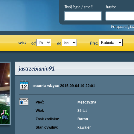
Twój login / email:
hasło:
Przypomnij ha
Wiek
od
do
Płeć:
jastrzebianin91
ostatnia wizyta:
2015-09-04 10:22:01
Płeć:
Mężczyzna
Wiek
35 lat
Znak zodiaku:
Baran
Stan cywilny:
kawaler