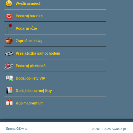
Wyślij uśmiech
Podaruj buziaka
Podaruj różę
Zaproś na kawę
Przejażdżka samochodem
Podaruj pierścień
Dodaj do listy
VIP
Dodaj do czarnej listy
Kup mi premium
Strona Główna
© 2010-2025 Swatka.pl