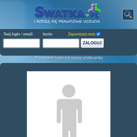
Twój login / email:
hasło:
Zapamiętaj mnie
ZALOGUJ
Przypomnij hasło lub nazwę użytkownika