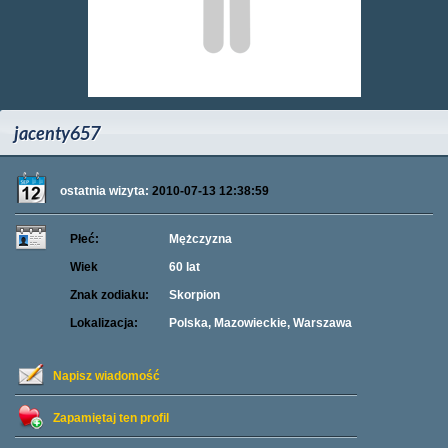
jacenty657
ostatnia wizyta:
2010-07-13 12:38:59
Płeć:
Mężczyzna
Wiek
60 lat
Znak zodiaku:
Skorpion
Lokalizacja:
Polska, Mazowieckie, Warszawa
Napisz wiadomość
Zapamiętaj ten profil