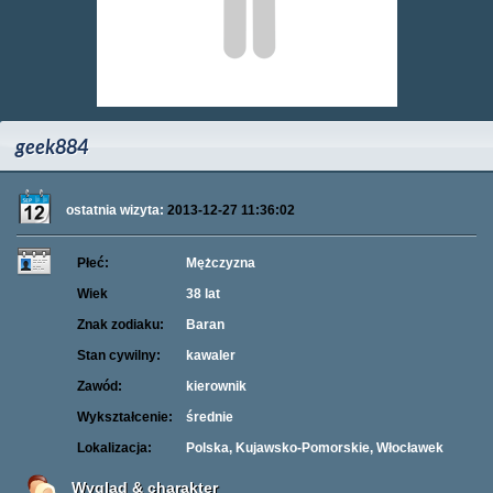
geek884
ostatnia wizyta:
2013-12-27 11:36:02
Płeć:
Mężczyzna
Wiek
38 lat
Znak zodiaku:
Baran
Stan cywilny:
kawaler
Zawód:
kierownik
Wykształcenie:
średnie
Lokalizacja:
Polska, Kujawsko-Pomorskie, Włocławek
Wygląd & charakter