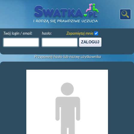
Twój login / email:
hasło:
Zapamiętaj mnie
ZALOGUJ
Przypomnij hasło lub nazwę użytkownika