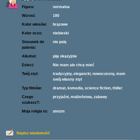
Figura:
normalna
Wzrost:
180
Kolor włosów:
brązowe
Kolor oczu:
niebieski
Stosunek do
nie palę
palenia:
Alkohol:
piję okazyjnie
Dzieci:
Nie mam ale chcę mieć
Twój styl:
tradycyjny, elegancki, nowoczesny, mam
swój własny styl
Typ filmów:
dramat, komedia, science fiction, thiller
Czego
przyjaźni, małżeństwa, zabawy
szukasz?:
Moja religia to:
ateizm
Napisz wiadomość