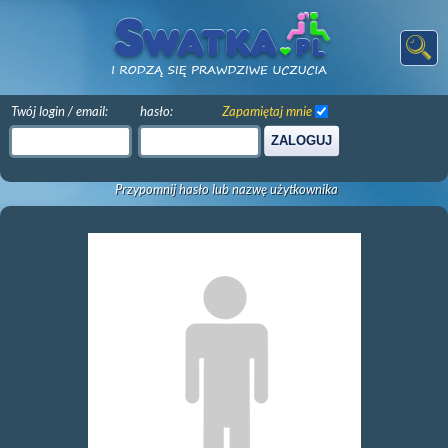
Twój login / email:
hasło:
Zapamiętaj mnie
ZALOGUJ
Przypomnij hasło lub nazwę użytkownika