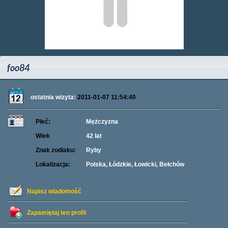
foo84
ostatnia wizyta:
2011-01-07 11:54:40
Płeć:
Mężczyzna
Wiek
42 lat
Znak zodiaku:
Ryby
Lokalizacja:
Polska, Łódzkie, Łowicki, Bełchów
Napisz wiadomość
Zapamiętaj ten profil