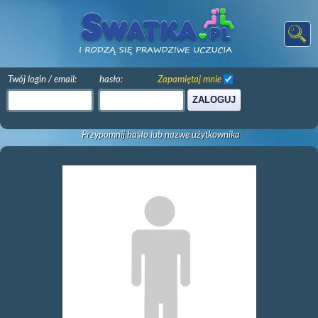
Twój login / email:
hasło:
Zapamiętaj mnie
ZALOGUJ
Przypomnij hasło lub nazwę użytkownika