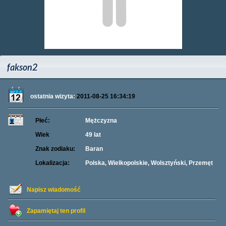
fakson2
ostatnia wizyta:
2011-08-25 16:34:19
Płeć:
Mężczyzna
Wiek
49 lat
Znak zodiaku:
Baran
Lokalizacja:
Polska, Wielkopolskie, Wolsztyński, Przemęt
Napisz wiadomość
Zapamiętaj ten profil