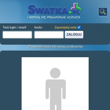
Twój login / email:
hasło:
Zapamiętaj mnie
ZALOGUJ
Przypomnij hasło lub nazwę użytkownika