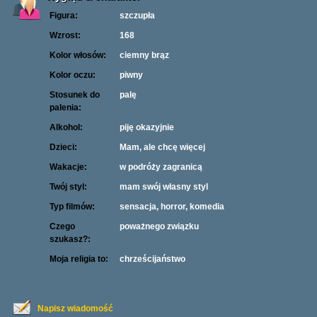
Figura:
szczupła
Wzrost:
168
Kolor włosów:
ciemny brąz
Kolor oczu:
piwny
Stosunek do
palę
palenia:
Alkohol:
piję okazyjnie
Dzieci:
Mam, ale chcę więcej
Wakacje:
w podróży zagranicą
Twój styl:
mam swój własny styl
Typ filmów:
sensacja, horror, komedia
Czego
poważnego związku
szukasz?:
Moja religia to:
chrześcijaństwo
Napisz wiadomość