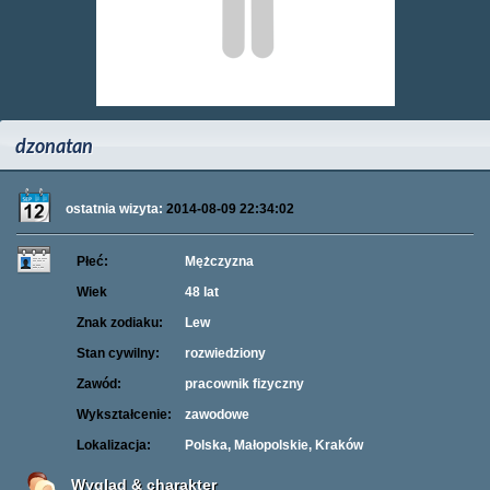
dzonatan
ostatnia wizyta:
2014-08-09 22:34:02
Płeć:
Mężczyzna
Wiek
48 lat
Znak zodiaku:
Lew
Stan cywilny:
rozwiedziony
Zawód:
pracownik fizyczny
Wykształcenie:
zawodowe
Lokalizacja:
Polska, Małopolskie, Kraków
Wygląd & charakter