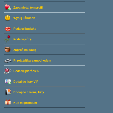
Zapamiętaj ten profil
Wyślij uśmiech
Podaruj buziaka
Podaruj różę
Zaproś na kawę
Przejażdżka samochodem
Podaruj pierścień
Dodaj do listy
VIP
Dodaj do czarnej listy
Kup mi premium