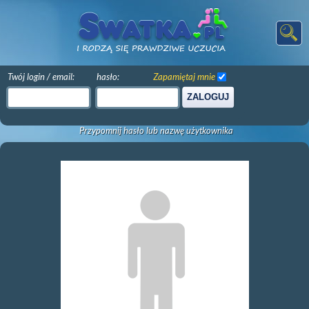
Twój login / email:
hasło:
Zapamiętaj mnie
ZALOGUJ
Przypomnij hasło lub nazwę użytkownika