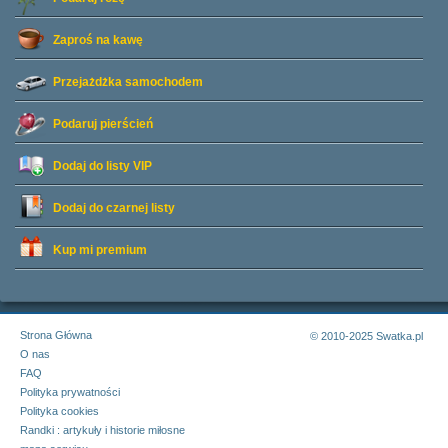
Zaproś na kawę
Przejażdżka samochodem
Podaruj pierścień
Dodaj do listy
VIP
Dodaj do czarnej listy
Kup mi premium
Strona Główna
© 2010-2025 Swatka.pl
O nas
FAQ
Polityka prywatności
Polityka cookies
Randki : artykuły i historie miłosne