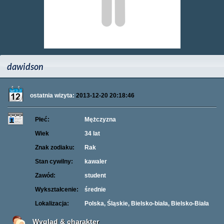
dawidson
ostatnia wizyta:
2013-12-20 20:18:46
Płeć:
Mężczyzna
Wiek
34 lat
Znak zodiaku:
Rak
Stan cywilny:
kawaler
Zawód:
student
Wykształcenie:
średnie
Lokalizacja:
Polska, Śląskie, Bielsko-biała, Bielsko-Biała
Wygląd & charakter