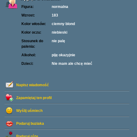
Figura:
normalna
Wzrost:
183
Kolor włosów:
ciemny blond
Kolor oczu:
niebieski
Stosunek do
nie palę
palenia:
Alkohol:
piję okazyjnie
Dzieci:
Nie mam ale chcę mieć
Napisz wiadomość
Zapamiętaj ten profil
Wyślij uśmiech
Podaruj buziaka
Podaruj różę