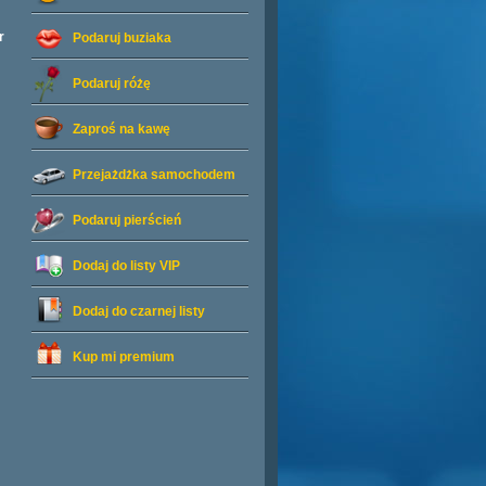
r
Podaruj buziaka
Podaruj różę
Zaproś na kawę
Przejażdżka samochodem
Podaruj pierścień
Dodaj do listy
VIP
Dodaj do czarnej listy
Kup mi premium