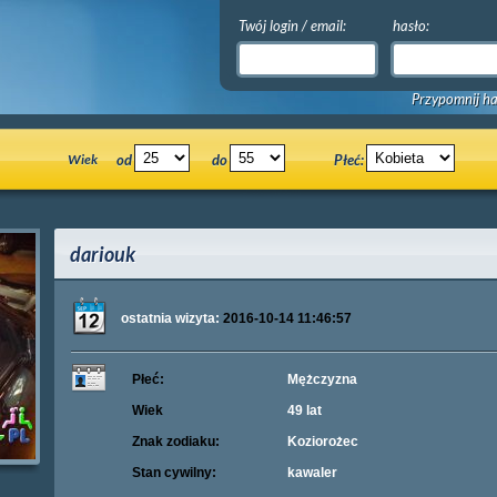
Twój login / email:
hasło:
Przypomnij ha
Wiek
od
do
Płeć:
dariouk
ostatnia wizyta:
2016-10-14 11:46:57
Płeć:
Mężczyzna
Wiek
49 lat
Znak zodiaku:
Koziorożec
Stan cywilny:
kawaler