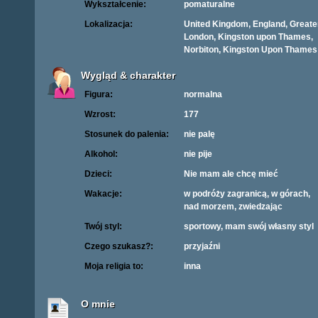
Wykształcenie:
pomaturalne
Lokalizacja:
United Kingdom, England, Greate
London, Kingston upon Thames,
Norbiton, Kingston Upon Thames
Wygląd & charakter
Figura:
normalna
Wzrost:
177
Stosunek do palenia:
nie palę
Alkohol:
nie pije
Dzieci:
Nie mam ale chcę mieć
Wakacje:
w podróży zagranicą, w górach,
nad morzem, zwiedzając
Twój styl:
sportowy, mam swój własny styl
Czego szukasz?:
przyjaźni
Moja religia to:
inna
O mnie