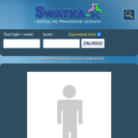
Twój login / email:
hasło:
Zapamiętaj mnie
ZALOGUJ
Przypomnij hasło lub nazwę użytkownika