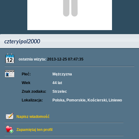
czteryipol2000
ostatnia wizyta:
2013-12-25 07:47:35
Płeć:
Mężczyzna
Wiek
44 lat
Znak zodiaku:
Strzelec
Lokalizacja:
Polska, Pomorskie, Kościerski, Liniewo
Napisz wiadomość
Zapamiętaj ten profil