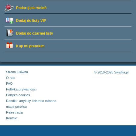
Podaruj pierścień
Dodaj do listy
VIP
Dodaj do czarnej listy
Kup mi premium
Strona Główna
© 2010-2025 Swatka.pl
O nas
FAQ
Polityka prywatności
Polityka cookies
Randki : artykuły i historie miłosne
mapa serwisu
Rejestracja
Kontakt