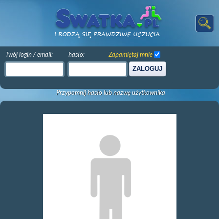
Twój login / email:
hasło:
Zapamiętaj mnie
ZALOGUJ
Przypomnij hasło lub nazwę użytkownika