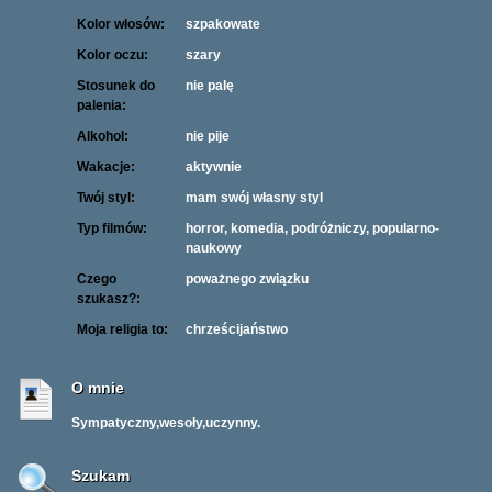
Kolor włosów:
szpakowate
Kolor oczu:
szary
Stosunek do
nie palę
palenia:
Alkohol:
nie pije
Wakacje:
aktywnie
Twój styl:
mam swój własny styl
Typ filmów:
horror, komedia, podróżniczy, popularno-
naukowy
Czego
poważnego związku
szukasz?:
Moja religia to:
chrześcijaństwo
O mnie
Sympatyczny,wesoły,uczynny.
Szukam