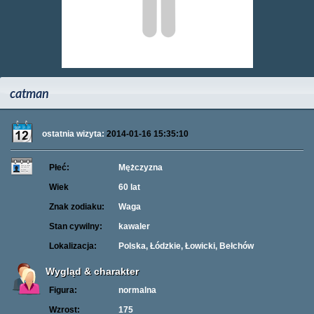
catman
ostatnia wizyta:
2014-01-16 15:35:10
Płeć:
Mężczyzna
Wiek
60 lat
Znak zodiaku:
Waga
Stan cywilny:
kawaler
Lokalizacja:
Polska, Łódzkie, Łowicki, Bełchów
Wygląd & charakter
Figura:
normalna
Wzrost:
175