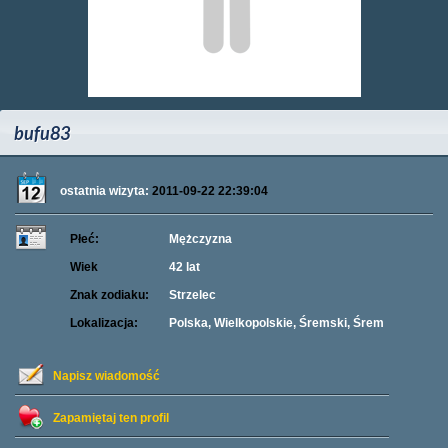
bufu83
ostatnia wizyta:
2011-09-22 22:39:04
Płeć:
Mężczyzna
Wiek
42 lat
Znak zodiaku:
Strzelec
Lokalizacja:
Polska, Wielkopolskie, Śremski, Śrem
Napisz wiadomość
Zapamiętaj ten profil