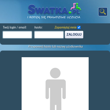
Twój login / email:
hasło:
Zapamiętaj mnie
ZALOGUJ
Przypomnij hasło lub nazwę użytkownika