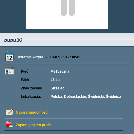
bubu30
ostatnia wizyta:
2010-07-25 12:30:49
Płeć:
Mężczyzna
Wiek
46 lat
Znak zodiaku:
Strzelec
Lokalizacja:
Polska, Dolnośląskie, Świdnicki, Świdnica
Napisz wiadomość
Zapamiętaj ten profil