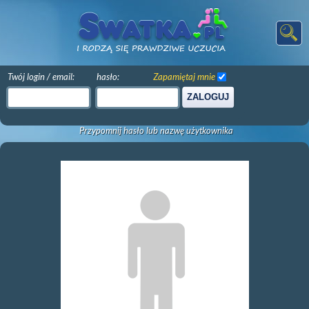
Twój login / email:
hasło:
Zapamiętaj mnie
ZALOGUJ
Przypomnij hasło lub nazwę użytkownika