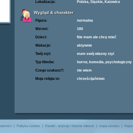
Lokalizacja:
Polska, Śląskie, Katowice
Wygląd & charakter
Figura:
normalna
Wzrost:
180
Dzieci:
Nie mam ale chcę mieć
Wakacje:
aktywnie
Twój styl:
mam swój własny styl
Typ filmów:
horror, komedia, psychologiczny
Czego szukasz?:
nie wiem
Moja religia to:
chrześcijaństwo
watności
Polityka cookies
Randki : artykuły i historie miłosne
mapa serwisu
Rejes