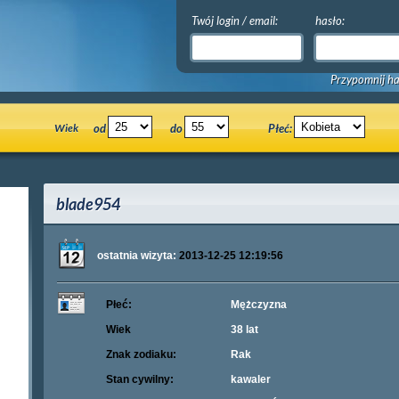
Twój login / email:
hasło:
Przypomnij ha
Wiek
od
do
Płeć:
blade954
ostatnia wizyta:
2013-12-25 12:19:56
Płeć:
Mężczyzna
Wiek
38 lat
Znak zodiaku:
Rak
Stan cywilny:
kawaler