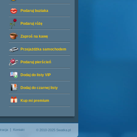
Podaruj buziaka
Podaruj różę
Zaproś na kawę
Przejażdżka samochodem
Podaruj pierścień
Dodaj do listy
VIP
Dodaj do czarnej listy
Kup mi premium
tracja
Kontakt
© 2010-2025 Swatka.pl