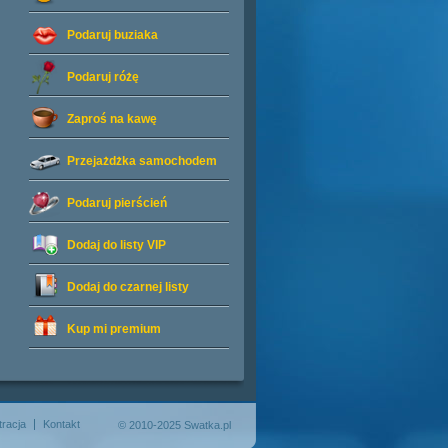
Podaruj buziaka
Podaruj różę
Zaproś na kawę
Przejażdżka samochodem
Podaruj pierścień
Dodaj do listy
VIP
Dodaj do czarnej listy
Kup mi premium
tracja
Kontakt
© 2010-2025 Swatka.pl