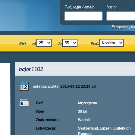
Twój login / email:
hasło:
Przypomnij ha
Wiek
od
do
Płeć:
bajor1102
ostatnia wizyta:
2014-03-12 23:20:55
Płeć:
Mężczyzna
Wiek
38 lat
Znak zodiaku:
Wodnik
Lokalizacja:
Switzerland, Luzern, Entlebuch,
Romoos