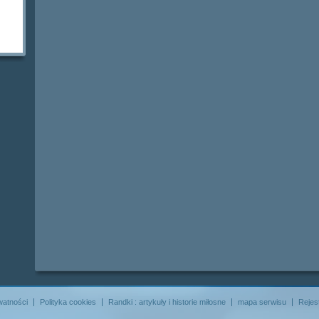
watności
Polityka cookies
Randki : artykuły i historie miłosne
mapa serwisu
Rejes