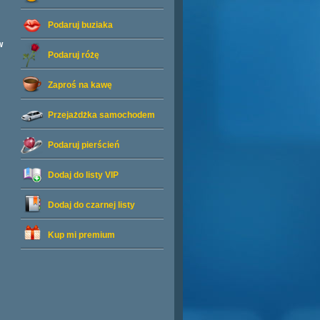
Podaruj buziaka
w
Podaruj różę
Zaproś na kawę
Przejażdżka samochodem
Podaruj pierścień
Dodaj do listy
VIP
Dodaj do czarnej listy
Kup mi premium