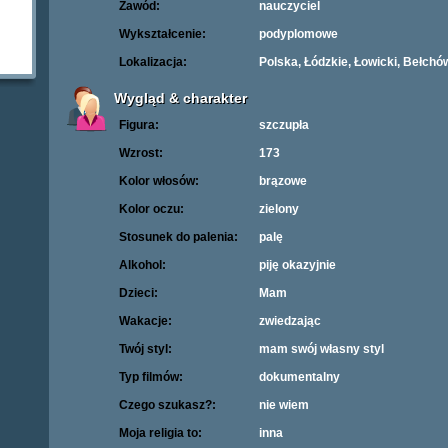
Zawód:
nauczyciel
Wykształcenie:
podyplomowe
Lokalizacja:
Polska, Łódzkie, Łowicki, Bełchó
Wygląd & charakter
Figura:
szczupła
Wzrost:
173
Kolor włosów:
brązowe
Kolor oczu:
zielony
Stosunek do palenia:
palę
Alkohol:
piję okazyjnie
Dzieci:
Mam
Wakacje:
zwiedzając
Twój styl:
mam swój własny styl
Typ filmów:
dokumentalny
Czego szukasz?:
nie wiem
Moja religia to:
inna