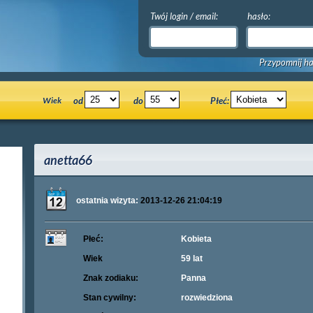
Twój login / email:
hasło:
Przypomnij ha
Wiek
od
do
Płeć:
anetta66
ostatnia wizyta:
2013-12-26 21:04:19
Płeć:
Kobieta
Wiek
59 lat
Znak zodiaku:
Panna
Stan cywilny:
rozwiedziona