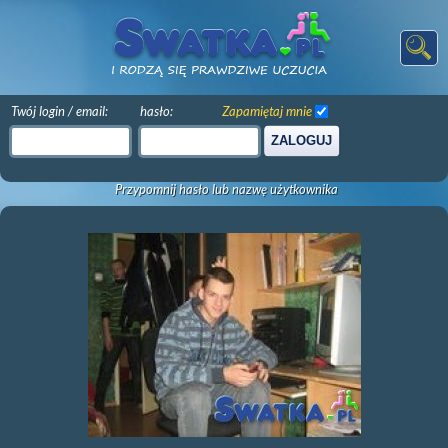
Twój login / email:
hasło:
Zapamiętaj mnie
ZALOGUJ
Przypomnij hasło lub nazwę użytkownika