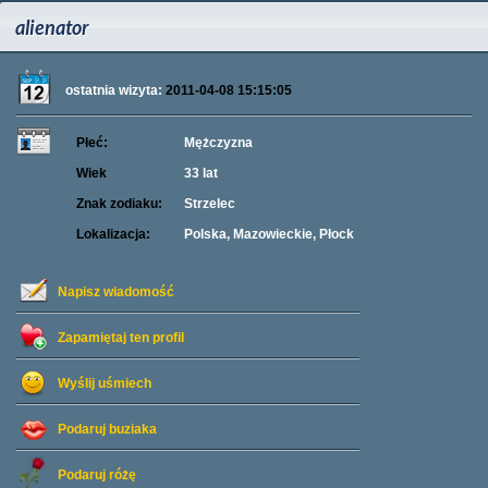
alienator
ostatnia wizyta:
2011-04-08 15:15:05
Płeć:
Mężczyzna
Wiek
33 lat
Znak zodiaku:
Strzelec
Lokalizacja:
Polska, Mazowieckie, Płock
Napisz wiadomość
Zapamiętaj ten profil
Wyślij uśmiech
Podaruj buziaka
Podaruj różę