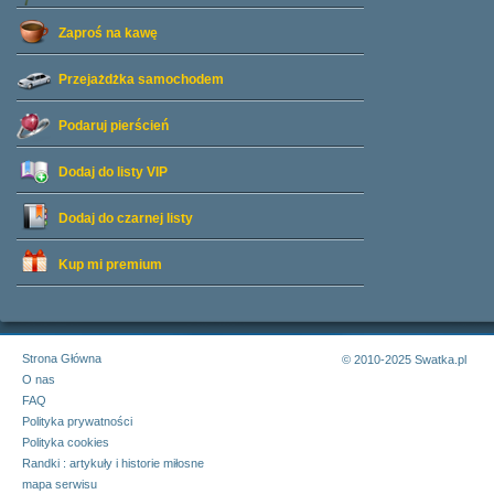
Zaproś na kawę
Przejażdżka samochodem
Podaruj pierścień
Dodaj do listy
VIP
Dodaj do czarnej listy
Kup mi premium
Strona Główna
© 2010-2025 Swatka.pl
O nas
FAQ
Polityka prywatności
Polityka cookies
Randki : artykuły i historie miłosne
mapa serwisu