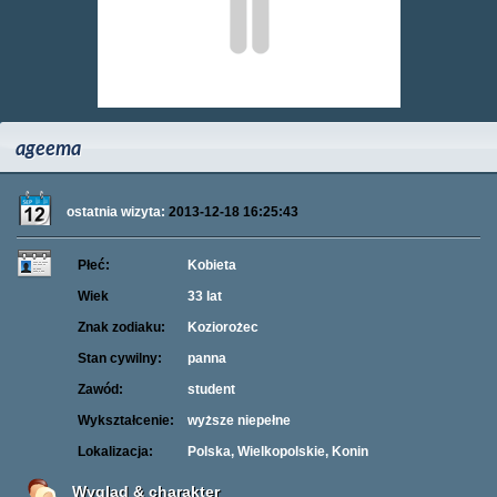
ageema
ostatnia wizyta:
2013-12-18 16:25:43
Płeć:
Kobieta
Wiek
33 lat
Znak zodiaku:
Koziorożec
Stan cywilny:
panna
Zawód:
student
Wykształcenie:
wyższe niepełne
Lokalizacja:
Polska, Wielkopolskie, Konin
Wygląd & charakter