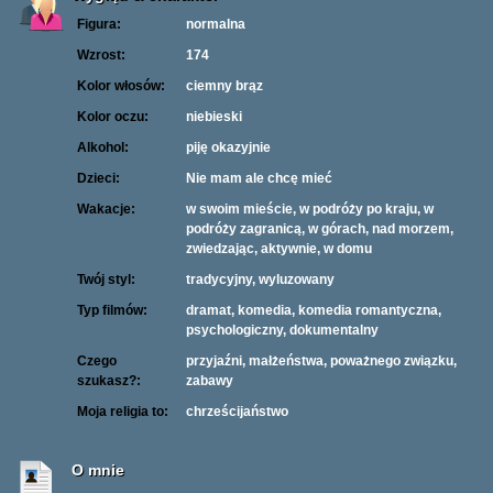
Figura:
normalna
Wzrost:
174
Kolor włosów:
ciemny brąz
Kolor oczu:
niebieski
Alkohol:
piję okazyjnie
Dzieci:
Nie mam ale chcę mieć
Wakacje:
w swoim mieście, w podróży po kraju, w
podróży zagranicą, w górach, nad morzem,
zwiedzając, aktywnie, w domu
Twój styl:
tradycyjny, wyluzowany
Typ filmów:
dramat, komedia, komedia romantyczna,
psychologiczny, dokumentalny
Czego
przyjaźni, małżeństwa, poważnego związku,
szukasz?:
zabawy
Moja religia to:
chrześcijaństwo
O mnie