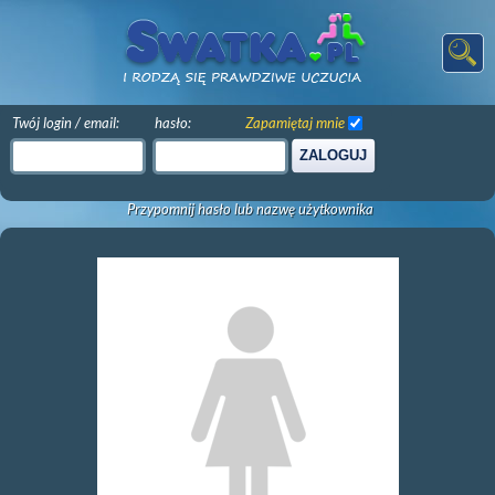
Twój login / email:
hasło:
Zapamiętaj mnie
ZALOGUJ
Przypomnij hasło lub nazwę użytkownika