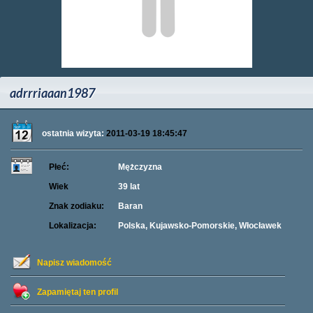
adrrriaaan1987
ostatnia wizyta:
2011-03-19 18:45:47
Płeć:
Mężczyzna
Wiek
39 lat
Znak zodiaku:
Baran
Lokalizacja:
Polska, Kujawsko-Pomorskie, Włocławek
Napisz wiadomość
Zapamiętaj ten profil