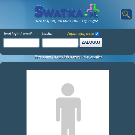
Twój login / email:
hasło:
Zapamiętaj mnie
ZALOGUJ
Przypomnij hasło lub nazwę użytkownika