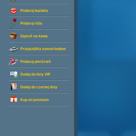
Podaruj buziaka
Podaruj różę
Zaproś na kawę
Przejażdżka samochodem
Podaruj pierścień
Dodaj do listy
VIP
Dodaj do czarnej listy
Kup mi premium