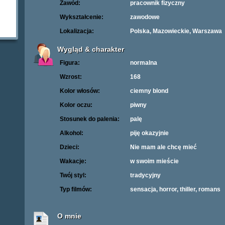
Zawód:
pracownik fizyczny
Wykształcenie:
zawodowe
Lokalizacja:
Polska, Mazowieckie, Warszawa
Wygląd & charakter
Figura:
normalna
Wzrost:
168
Kolor włosów:
ciemny blond
Kolor oczu:
piwny
Stosunek do palenia:
palę
Alkohol:
piję okazyjnie
Dzieci:
Nie mam ale chcę mieć
Wakacje:
w swoim mieście
Twój styl:
tradycyjny
Typ filmów:
sensacja, horror, thiller, romans
O mnie