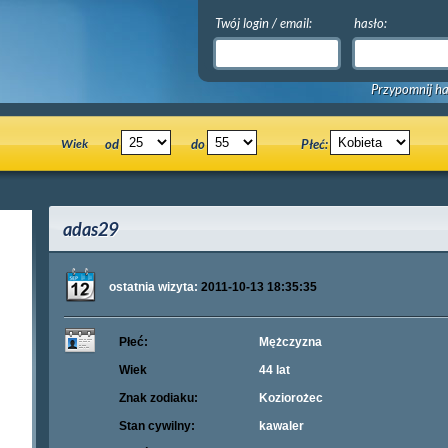
Twój login / email:
hasło:
Przypomnij ha
Wiek
od
do
Płeć:
adas29
ostatnia wizyta:
2011-10-13 18:35:35
Płeć:
Mężczyzna
Wiek
44 lat
Znak zodiaku:
Koziorożec
Stan cywilny:
kawaler