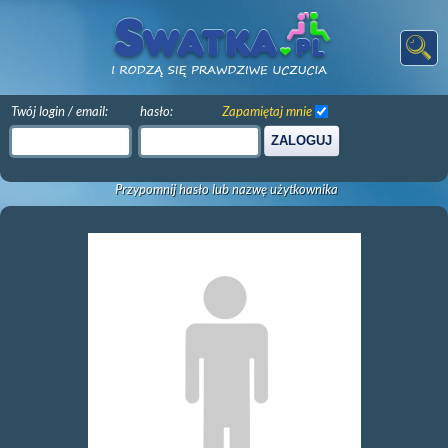
Twój login / email:
hasło:
Zapamiętaj mnie
ZALOGUJ
Przypomnij hasło lub nazwę użytkownika