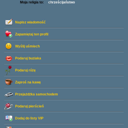
Moja religia to:
chrześcijaństwo
Napisz wiadomość
Zapamiętaj ten profil
Wyślij uśmiech
Podaruj buziaka
Podaruj różę
Zaproś na kawę
Przejażdżka samochodem
Podaruj pierścień
Dodaj do listy
VIP