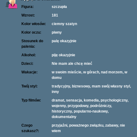
Figura:
szczupła
Wzrost:
181
Kolor włosów:
ciemny szatyn
Kolor oczu:
piwny
Stosunek do
palę okazyjnie
palenia:
Alkohol:
piję okazyjnie
Dzieci:
Nie mam ale chcę mieć
Wakacje:
w swoim mieście, w górach, nad morzem, w
domu
Twój styl:
tradycyjny, biznesowy, mam swój własny styl,
inny
Typ filmów:
dramat, sensacja, komedia, psychologiczny,
wojenny, przygodowy, podróżniczy,
historyczny, popularno-naukowy,
dokumentalny
Czego
przyjaźni, poważnego związku, zabawy, nie
szukasz?:
wiem