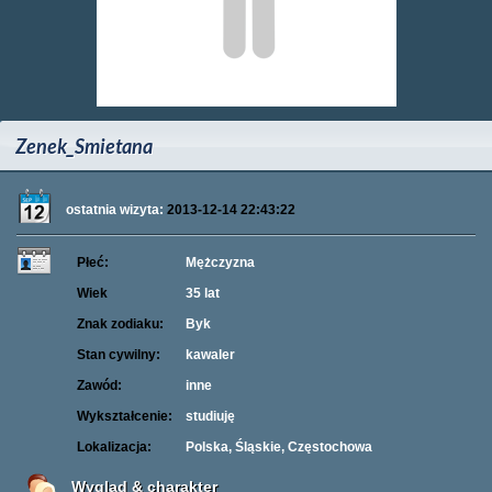
Zenek_Smietana
ostatnia wizyta:
2013-12-14 22:43:22
Płeć:
Mężczyzna
Wiek
35 lat
Znak zodiaku:
Byk
Stan cywilny:
kawaler
Zawód:
inne
Wykształcenie:
studiuję
Lokalizacja:
Polska, Śląskie, Częstochowa
Wygląd & charakter