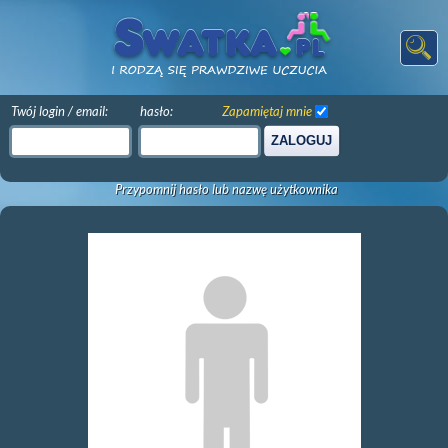
Twój login / email:
hasło:
Zapamiętaj mnie
ZALOGUJ
Przypomnij hasło lub nazwę użytkownika