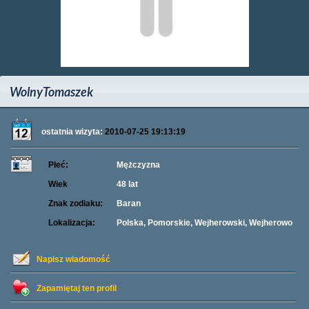
WolnyTomaszek
ostatnia wizyta:
2010-07-25 19:13:19
Płeć:
Mężczyzna
Wiek
48 lat
Znak zodiaku:
Baran
Lokalizacja:
Polska, Pomorskie, Wejherowski, Wejherowo
Napisz wiadomość
Zapamiętaj ten profil