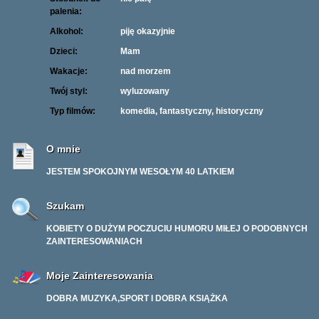
palenia:
Alkohol:
piję okazyjnie
Dzieci:
Mam
Wakacje:
nad morzem
Twój styl:
wyluzowany
Typ filmów:
komedia, fantastyczny, historyczny
O mnie
JESTEM SPOKOJNYM WESOŁYM 40 LATKIEM
Szukam
KOBIETY O DUŻYM POCZUCIU HUMORU MIŁEJ O PODOBNYCH
ZAINTERESOWANIACH
Moje Zainteresowania
DOBRA MUZYKA,SPORT I DOBRA KSIĄŻKA