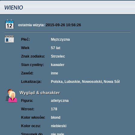
WIENIO
ostatnia wizyta:
2015-09-26 10:56:26
Płeć:
Mężczyzna
Wiek
57 lat
Znak zodiaku:
Strzelec
Stan cywilny:
kawaler
Zawód:
inne
Lokalizacja:
Polska, Lubuskie, Nowosolski, Nowa Sól
Wygląd & charakter
Figura:
atletyczna
Wzrost:
178
Kolor włosów:
blond
Kolor oczu:
niebieski
Stosunek do
nie palę