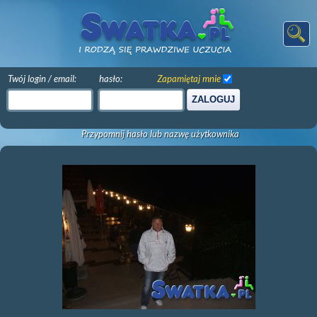
Twój login / email:
hasło:
Zapamiętaj mnie
ZALOGUJ
Przypomnij hasło lub nazwę użytkownika