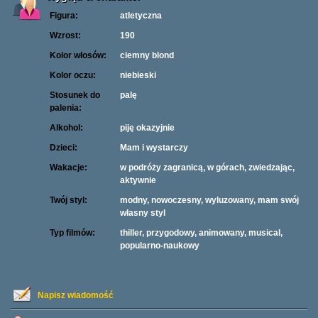
Figura:
atletyczna
Wzrost:
190
Kolor włosów:
ciemny blond
Kolor oczu:
niebieski
Stosunek do
palę
palenia:
Alkohol:
piję okazyjnie
Dzieci:
Mam i wystarczy
Wakacje:
w podróży zagranicą, w górach, zwiedzając,
aktywnie
Twój styl:
modny, nowoczesny, wyluzowany, mam swój
własny styl
Typ filmów:
thiller, przygodowy, animowany, musical,
popularno-naukowy
Napisz wiadomość