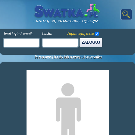
Twój login / email:
hasło:
Zapamiętaj mnie
ZALOGUJ
Przypomnij hasło lub nazwę użytkownika