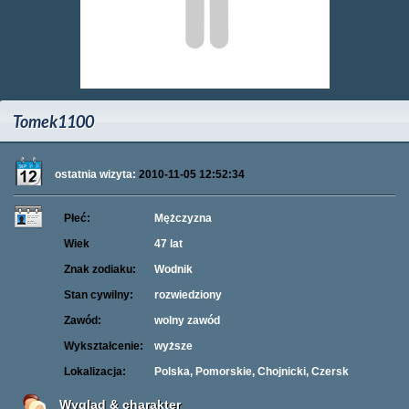
Tomek1100
ostatnia wizyta:
2010-11-05 12:52:34
Płeć:
Mężczyzna
Wiek
47 lat
Znak zodiaku:
Wodnik
Stan cywilny:
rozwiedziony
Zawód:
wolny zawód
Wykształcenie:
wyższe
Lokalizacja:
Polska, Pomorskie, Chojnicki, Czersk
Wygląd & charakter