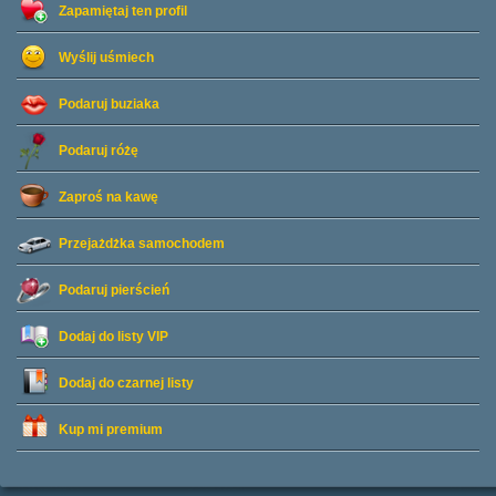
Zapamiętaj ten profil
Wyślij uśmiech
Podaruj buziaka
Podaruj różę
Zaproś na kawę
Przejażdżka samochodem
Podaruj pierścień
Dodaj do listy
VIP
Dodaj do czarnej listy
Kup mi premium