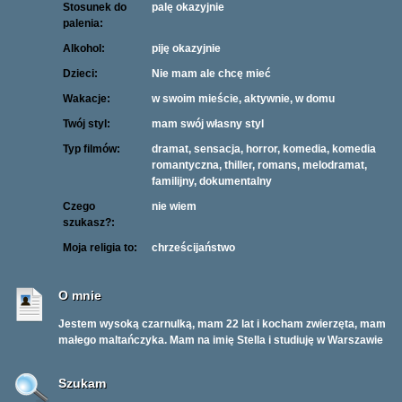
Stosunek do
palę okazyjnie
palenia:
Alkohol:
piję okazyjnie
Dzieci:
Nie mam ale chcę mieć
Wakacje:
w swoim mieście, aktywnie, w domu
Twój styl:
mam swój własny styl
Typ filmów:
dramat, sensacja, horror, komedia, komedia
romantyczna, thiller, romans, melodramat,
familijny, dokumentalny
Czego
nie wiem
szukasz?:
Moja religia to:
chrześcijaństwo
O mnie
Jestem wysoką czarnulką, mam 22 lat i kocham zwierzęta, mam
małego maltańczyka. Mam na imię Stella i studiuję w Warszawie
Szukam