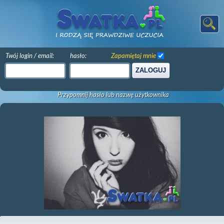
Twój login / email:
hasło:
Zapamiętaj mnie
ZALOGUJ
Przypomnij hasło lub nazwę użytkownika