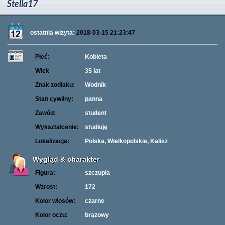
Stella17
ostatnia wizyta:
2018-03-15 21:23:47
Płeć:
Kobieta
Wiek
35 lat
Znak zodiaku:
Wodnik
Stan cywilny:
panna
Zawód:
student
Wykształcenie:
studiuję
Lokalizacja:
Polska, Wielkopolskie, Kalisz
Wygląd & charakter
Figura:
szczupła
Wzrost:
172
Kolor włosów:
czarne
Kolor oczu:
brązowy