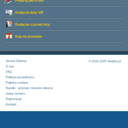
Podaruj pierścień
Dodaj do listy
VIP
Dodaj do czarnej listy
Kup mi premium
Strona Główna
© 2010-2025 Swatka.pl
O nas
FAQ
Polityka prywatności
Polityka cookies
Randki : artykuły i historie miłosne
mapa serwisu
Rejestracja
Kontakt