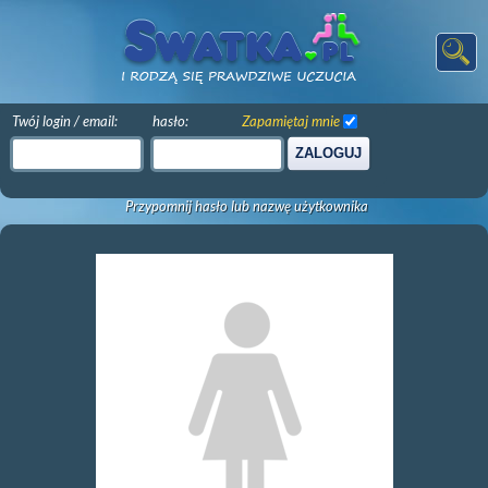
Twój login / email:
hasło:
Zapamiętaj mnie
ZALOGUJ
Przypomnij hasło lub nazwę użytkownika