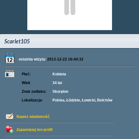
Scarlet105
ostatnia wizyta:
2013-12-22 16:44:32
Płeć:
Kobieta
Wiek
34 lat
Znak zodiaku:
Skorpion
Lokalizacja:
Polska, Łódzkie, Łowicki, Bełchów
Napisz wiadomość
Zapamiętaj ten profil