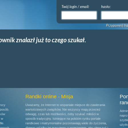
Twój login / email:
hasło:
Przypomnij ha
ownik znalazł już to czego szukał.
Randki online - Misja
Pom
ran
yscy
Uważamy, że Internet to wspaniałe miejsce do zawierania
posób.
wartościowych związków. Nie wszyscy mają przecież
Admin
ików
odwagę, czas lub możliwości, żeby szukać miłości w
naprz
u w
sposób tradycyjny. Istniejące na polskim rynku portale
szybk
ile.
randkowe i matrymonialne pozostawiają wiele do życzenia,
użytk
kowych.
dlatego od kilku lat pracujemy z wytężeniem, aby ulepszyć i