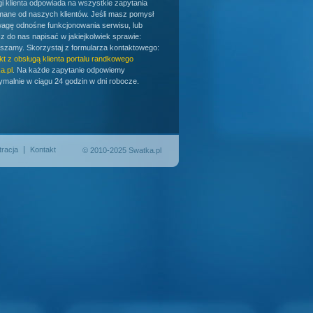
gi klienta odpowiada na wszystkie zapytania
mane od naszych klientów. Jeśli masz pomysł
wagę odnośne funkcjonowania serwisu, lub
z do nas napisać w jakiejkolwiek sprawie:
szamy. Skorzystaj z formularza kontaktowego:
kt z obsługą klienta portalu randkowego
a.pl
. Na każde zapytanie odpowiemy
malnie w ciągu 24 godzin w dni robocze.
tracja
Kontakt
© 2010-2025 Swatka.pl