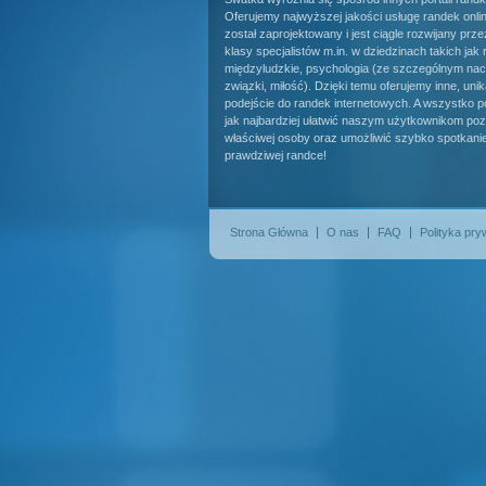
Oferujemy najwyższej jakości usługę randek onlin
został zaprojektowany i jest ciągle rozwijany prz
klasy specjalistów m.in. w dziedzinach takich jak 
międzyludzkie, psychologia (ze szczególnym nac
związki, miłość). Dzięki temu oferujemy inne, uni
podejście do randek internetowych. A wszystko po
jak najbardziej ułatwić naszym użytkownikom pozn
właściwej osoby oraz umożliwić szybko spotkani
prawdziwej randce!
Strona Główna
O nas
FAQ
Polityka pry