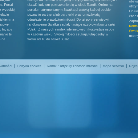
obsłu
e. Portal
ułatwić ludziom poznawanie się w sieci. Randki Online na
otrzy
ez wysokiej
portalu matrymonianym Swatka.pl ułatwią każdej osobie
lub u
relacje
poznanie partnera lub partnerki oraz umożliwiają
chces
iskiem na
odnalezienie prawdziwej miłości. Do tej pory serwisowi
Zapra
katowe
randkowemu Swatka zaufały tysiące użytkowników z całej
Konta
 to, aby
Polski. Z naszych randek internetowych korzystają osoby
Swatk
anie tej
w każdym wieku. Swojej miłości szukają tutaj osoby w
maksy
e na
wieku od 18 do nawet 80 lat!
watności
Polityka cookies
Randki : artykuły i historie miłosne
mapa serwisu
Rejes