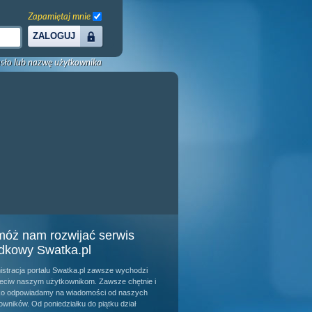
Zapamiętaj mnie
ZALOGUJ
sło lub nazwę użytkownika
óż nam rozwijać serwis
dkowy Swatka.pl
istracja portalu Swatka.pl zawsze wychodzi
eciw naszym użytkownikom. Zawsze chętnie i
o odpowiadamy na wiadomości od naszych
owników. Od poniedziałku do piątku dział