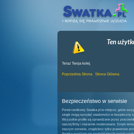
Ten użytk
Teraz Twoja kolej.
Poprzednia Strona
Strona Główna
Bezpieczeństwo w serwisie
Portal randkowy Swatka.pl to miejsce, gdzie wsz
single mogą wysyłać wiadomości w bezpieczny s
Wszystkie profile są sprawdzane przez pracown
naszej firmy i starannie moderowane. Dzięki tem
naszym serwisie, znajdziesz tylko prawdziwe prof
Swatka wyróżnia się spośród innych portali rand