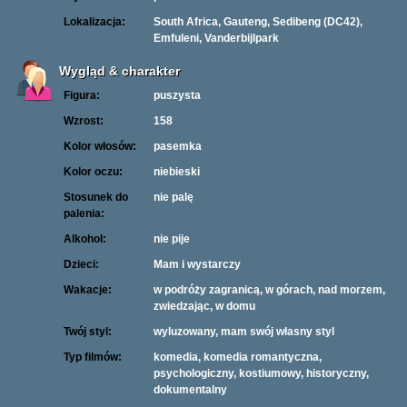
Lokalizacja:
South Africa, Gauteng, Sedibeng (DC42),
Emfuleni, Vanderbijlpark
Wygląd & charakter
Figura:
puszysta
Wzrost:
158
Kolor włosów:
pasemka
Kolor oczu:
niebieski
Stosunek do
nie palę
palenia:
Alkohol:
nie pije
Dzieci:
Mam i wystarczy
Wakacje:
w podróży zagranicą, w górach, nad morzem,
zwiedzając, w domu
Twój styl:
wyluzowany, mam swój własny styl
Typ filmów:
komedia, komedia romantyczna,
psychologiczny, kostiumowy, historyczny,
dokumentalny