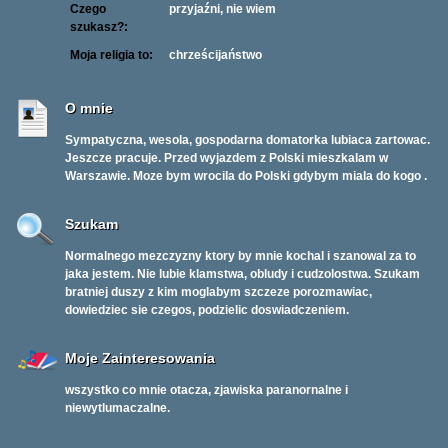
Czego
przyjaźni, nie wiem
szukasz?:
Moja religia to:
chrześcijaństwo
O mnie
Sympatyczna, wesola, gospodarna domatorka lubiaca zartowac.
Jeszcze pracuje. Przed wyjazdem z Polski mieszkalam w
Warszawie. Moze bym wrocila do Polski gdybym miala do kogo .
Szukam
Normalnego mezczyzny ktory by mnie kochal i szanowal za to
jaka jestem. Nie lubie klamstwa, obludy i cudzolostwa. Szukam
bratniej duszy z kim moglabym szczeze porozmawiac,
dowiedziec sie czegos, podzielic doswiadczeniem.
Moje Zainteresowania
wszystko co mnie otacza, zjawiska paranornalne i
niewytlumaczalne.