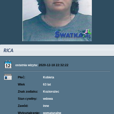
RICA
ostatnia wizyta:
2020-12-18 22:32:22
Płeć:
Kobieta
Wiek
63 lat
Znak zodiaku:
Koziorożec
Stan cywilny:
wdowa
Zawód:
inne
Wykształcenie:
pomaturalne