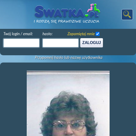
Twój login / email:
hasło:
Zapamiętaj mnie
ZALOGUJ
Przypomnij hasło lub nazwę użytkownika