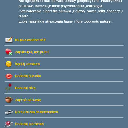
Nie oglądam seriali ,bo wolę tematy geopolityczne ,historyczne i
naukowe .interesuje mnie psychotronika ,astrologia
,naturoterapia .Sport dla zdrowia ,z głową .rower ,rolki ,spacery ,i
taniec .
Lubię wszelakie stworzenia fauny i flory .poprostu naturę .
Napisz wiadomość
Zapamiętaj ten profil
Wyślij uśmiech
Podaruj buziaka
Podaruj różę
Zaproś na kawę
Przejażdżka samochodem
Podaruj pierścień