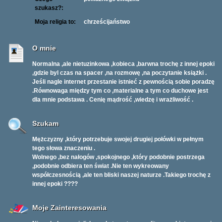
szukasz?:
Moja religia to:
chrześcijaństwo
O mnie
Normalna ,ale nietuzinkowa ,kobieca ,barwna trochę z innej epoki
,gdzie byl czas na spacer ,na rozmowę ,na poczytanie książki .
Jeśli nagle internet przestanie istnieć z pewnością sobie poradzę
.Równowaga między tym co ,materialne a tym co duchowe jest
dla mnie podstawa . Cenię mądrość ,wiedzę i wrażliwość .
Szukam
Mężczyzny ,który potrzebuje swojej drugiej połówki w pełnym
tego słowa znaczeniu .
Wolnego ,bez nałogów ,spokojnego ,który podobnie postrzega
,podobnie odbiera ten świat .Nie ten wykreowany
współczesnością ,ale ten bliski naszej naturze .Takiego trochę z
innej epoki ????
Moje Zainteresowania