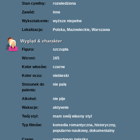
Stan cywilny:
rozwiedziona
Zawód:
inne
Wykształcenie:
wyższe niepełne
Lokalizacja:
Polska, Mazowieckie, Warszawa
Wygląd & charakter
Figura:
szczupła
Wzrost:
165
Kolor włosów:
czarne
Kolor oczu:
niebieski
Stosunek do
nie palę
palenia:
Alkohol:
nie pije
Wakacje:
aktywnie
Twój styl:
mam swój własny styl
Typ filmów:
komedia romantyczna, historyczny,
popularno-naukowy, dokumentalny
Czego
poważnego związku