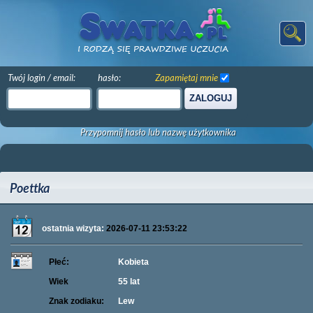
Twój login / email:
hasło:
Zapamiętaj mnie
ZALOGUJ
Przypomnij hasło lub nazwę użytkownika
Poettka
ostatnia wizyta:
2026-07-11 23:53:22
Płeć:
Kobieta
Wiek
55 lat
Znak zodiaku:
Lew