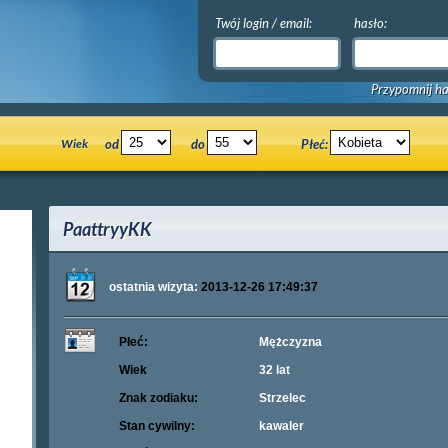
Twój login / email:
hasło:
Przypomnij ha
Wiek
od
do
Płeć:
PaattryyKK
ostatnia wizyta:
2013-12-26 17:49:37
Płeć:
Mężczyzna
Wiek
32 lat
Znak zodiaku:
Strzelec
Stan cywilny:
kawaler