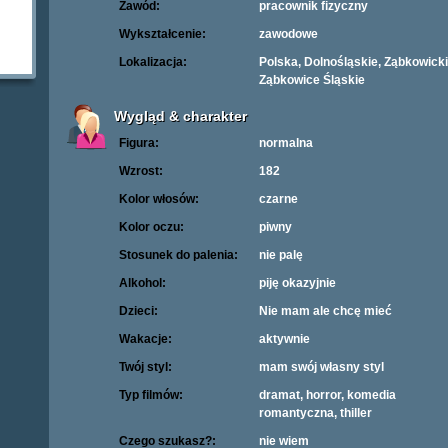
Zawód:
pracownik fizyczny
Wykształcenie:
zawodowe
Lokalizacja:
Polska, Dolnośląskie, Ząbkowicki
Ząbkowice Śląskie
Wygląd & charakter
Figura:
normalna
Wzrost:
182
Kolor włosów:
czarne
Kolor oczu:
piwny
Stosunek do palenia:
nie palę
Alkohol:
piję okazyjnie
Dzieci:
Nie mam ale chcę mieć
Wakacje:
aktywnie
Twój styl:
mam swój własny styl
Typ filmów:
dramat, horror, komedia
romantyczna, thiller
Czego szukasz?:
nie wiem