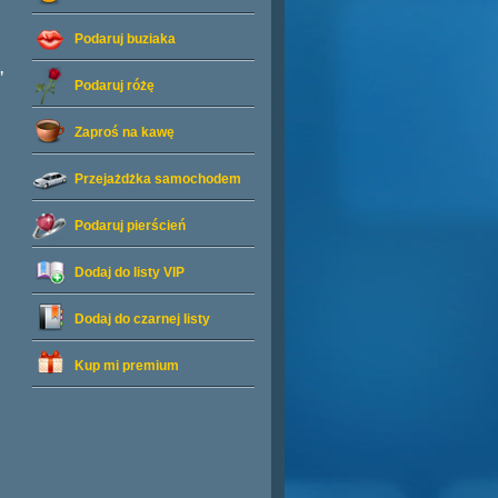
Podaruj buziaka
,
Podaruj różę
Zaproś na kawę
Przejażdżka samochodem
Podaruj pierścień
Dodaj do listy
VIP
Dodaj do czarnej listy
Kup mi premium