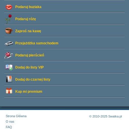
Podaruj buziaka
Podaruj różę
Zaproś na kawę
Przejażdżka samochodem
Podaruj pierścień
Dodaj do listy
VIP
Dodaj do czarnej listy
Kup mi premium
Strona Główna
© 2010-2025 Swatka.pl
O nas
FAQ