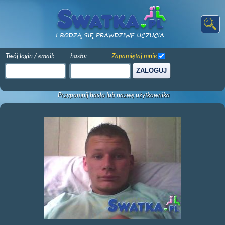
Twój login / email:
hasło:
Zapamiętaj mnie
ZALOGUJ
Przypomnij hasło lub nazwę użytkownika