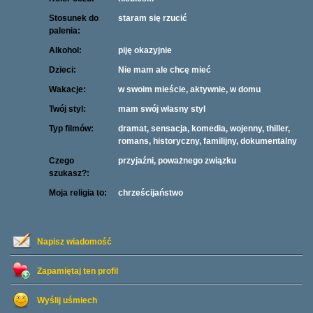
Stosunek do
staram się rzucić
palenia:
Alkohol:
piję okazyjnie
Dzieci:
Nie mam ale chcę mieć
Wakacje:
w swoim mieście, aktywnie, w domu
Twój styl:
mam swój własny styl
Typ filmów:
dramat, sensacja, komedia, wojenny, thiller,
romans, historyczny, familijny, dokumentalny
Czego
przyjaźni, poważnego związku
szukasz?:
Moja religia to:
chrześcijaństwo
Napisz wiadomość
Zapamiętaj ten profil
Wyślij uśmiech