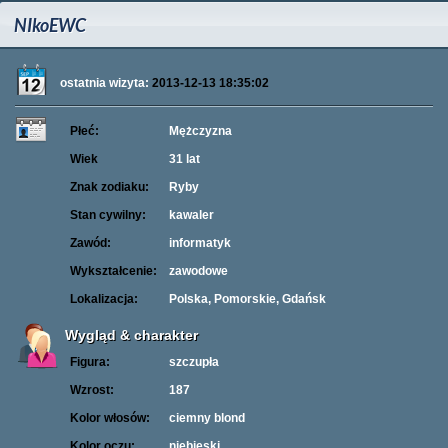
NIkoEWC
ostatnia wizyta:
2013-12-13 18:35:02
Płeć:
Mężczyzna
Wiek
31 lat
Znak zodiaku:
Ryby
Stan cywilny:
kawaler
Zawód:
informatyk
Wykształcenie:
zawodowe
Lokalizacja:
Polska, Pomorskie, Gdańsk
Wygląd & charakter
Figura:
szczupła
Wzrost:
187
Kolor włosów:
ciemny blond
Kolor oczu:
niebieski