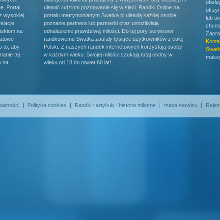
obsłu
e. Portal
ułatwić ludziom poznawanie się w sieci. Randki Online na
otrzy
ez wysokiej
portalu matrymonianym Swatka.pl ułatwią każdej osobie
lub u
relacje
poznanie partnera lub partnerki oraz umożliwiają
chces
iskiem na
odnalezienie prawdziwej miłości. Do tej pory serwisowi
Zapra
katowe
randkowemu Swatka zaufały tysiące użytkowników z całej
Konta
 to, aby
Polski. Z naszych randek internetowych korzystają osoby
Swatk
anie tej
w każdym wieku. Swojej miłości szukają tutaj osoby w
maksy
e na
wieku od 18 do nawet 80 lat!
watności
Polityka cookies
Randki : artykuły i historie miłosne
mapa serwisu
Rejes