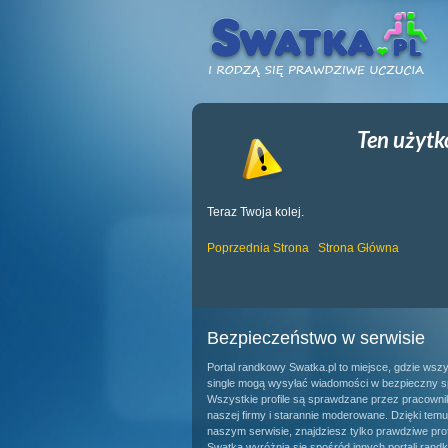
Ten użytk
Teraz Twoja kolej.
Poprzednia Strona
Strona Główna
Bezpieczeństwo w serwisie
Portal randkowy Swatka.pl to miejsce, gdzie wsz
single mogą wysyłać wiadomości w bezpieczny s
Wszystkie profile są sprawdzane przez pracown
naszej firmy i starannie moderowane. Dzięki tem
naszym serwisie, znajdziesz tylko prawdziwe prof
Swatka wyróżnia się spośród innych portali rand