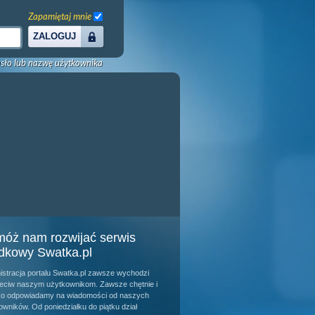
Zapamiętaj mnie
ZALOGUJ
sło lub nazwę użytkownika
óż nam rozwijać serwis
dkowy Swatka.pl
istracja portalu Swatka.pl zawsze wychodzi
eciw naszym użytkownikom. Zawsze chętnie i
o odpowiadamy na wiadomości od naszych
owników. Od poniedziałku do piątku dział