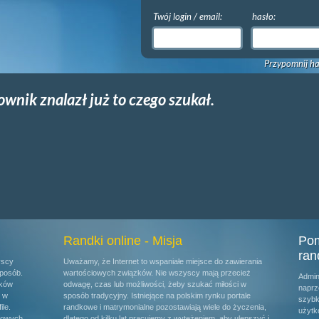
Twój login / email:
hasło:
Przypomnij ha
ownik znalazł już to czego szukał.
Randki online - Misja
Pom
ran
yscy
Uważamy, że Internet to wspaniałe miejsce do zawierania
posób.
wartościowych związków. Nie wszyscy mają przecież
Admin
ików
odwagę, czas lub możliwości, żeby szukać miłości w
naprz
u w
sposób tradycyjny. Istniejące na polskim rynku portale
szybk
ile.
randkowe i matrymonialne pozostawiają wiele do życzenia,
użytk
kowych.
dlatego od kilku lat pracujemy z wytężeniem, aby ulepszyć i