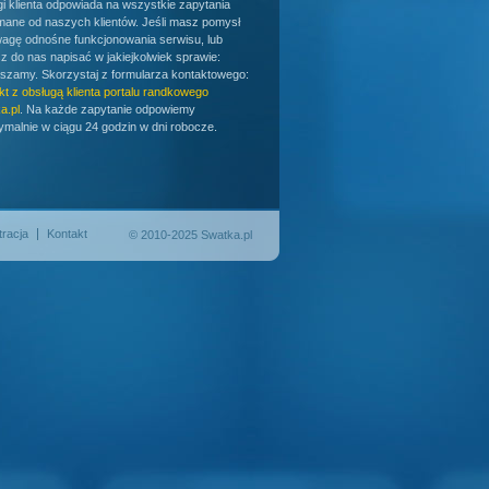
gi klienta odpowiada na wszystkie zapytania
mane od naszych klientów. Jeśli masz pomysł
wagę odnośne funkcjonowania serwisu, lub
z do nas napisać w jakiejkolwiek sprawie:
szamy. Skorzystaj z formularza kontaktowego:
kt z obsługą klienta portalu randkowego
a.pl
. Na każde zapytanie odpowiemy
malnie w ciągu 24 godzin w dni robocze.
tracja
Kontakt
© 2010-2025 Swatka.pl