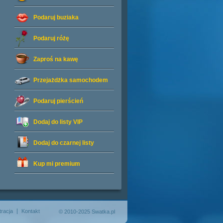
Podaruj buziaka
Podaruj różę
Zaproś na kawę
Przejażdżka samochodem
Podaruj pierścień
Dodaj do listy
VIP
Dodaj do czarnej listy
Kup mi premium
tracja
Kontakt
© 2010-2025 Swatka.pl