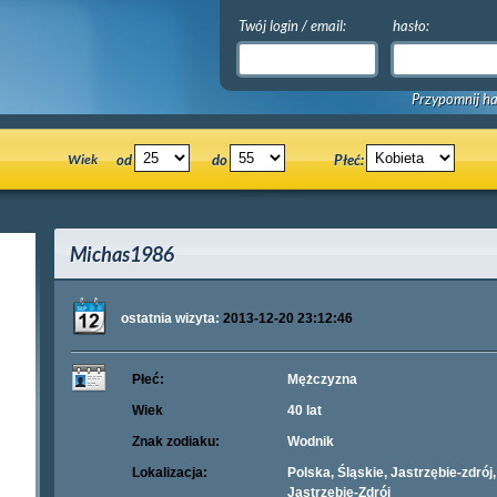
Twój login / email:
hasło:
Przypomnij ha
Wiek
od
do
Płeć:
Michas1986
ostatnia wizyta:
2013-12-20 23:12:46
Płeć:
Mężczyzna
Wiek
40 lat
Znak zodiaku:
Wodnik
Lokalizacja:
Polska, Śląskie, Jastrzębie-zdrój,
Jastrzębie-Zdrój