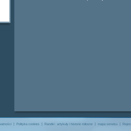
watności
Polityka cookies
Randki : artykuły i historie miłosne
mapa serwisu
Rejes