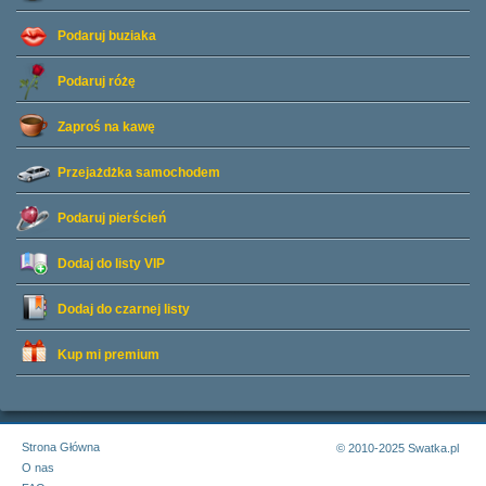
Podaruj buziaka
Podaruj różę
Zaproś na kawę
Przejażdżka samochodem
Podaruj pierścień
Dodaj do listy
VIP
Dodaj do czarnej listy
Kup mi premium
Strona Główna
© 2010-2025 Swatka.pl
O nas