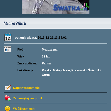
Micha98krk
ostatnia wizyta:
2013-12-21 13:34:01
Płeć:
Mężczyzna
Wiek
32 lat
Znak zodiaku:
Panna
Lokalizacja:
Polska, Małopolskie, Krakowski, Świątniki
Górne
Napisz wiadomość
Zapamiętaj ten profil
Wyślij uśmiech