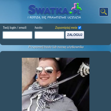
Twój login / email:
hasło:
Zapamiętaj mnie
ZALOGUJ
Przypomnij hasło lub nazwę użytkownika