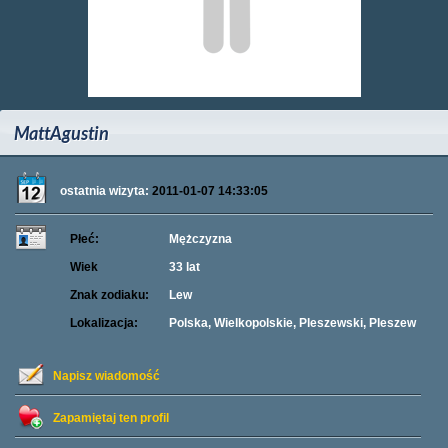
MattAgustin
ostatnia wizyta:
2011-01-07 14:33:05
Płeć:
Mężczyzna
Wiek
33 lat
Znak zodiaku:
Lew
Lokalizacja:
Polska, Wielkopolskie, Pleszewski, Pleszew
Napisz wiadomość
Zapamiętaj ten profil