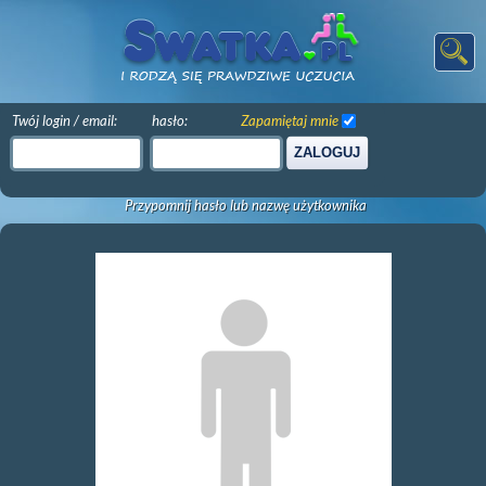
Twój login / email:
hasło:
Zapamiętaj mnie
ZALOGUJ
Przypomnij hasło lub nazwę użytkownika