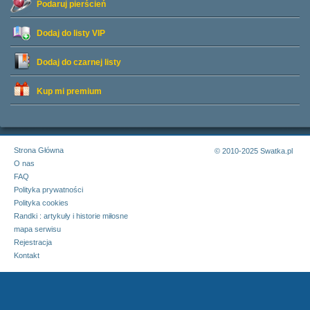
Podaruj pierścień
Dodaj do listy
VIP
Dodaj do czarnej listy
Kup mi premium
Strona Główna
© 2010-2025 Swatka.pl
O nas
FAQ
Polityka prywatności
Polityka cookies
Randki : artykuły i historie miłosne
mapa serwisu
Rejestracja
Kontakt