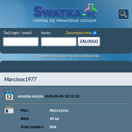
Twój login / email:
hasło:
Zapamiętaj mnie
ZALOGUJ
Przypomnij hasło lub nazwę użytkownika
Marcinos1977
ostatnia wizyta:
2026-06-05 19:12:18
Płeć:
Mężczyzna
Wiek
49 lat
Znak zodiaku:
Rak