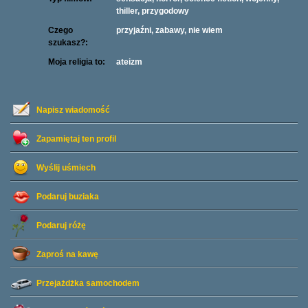
thiller, przygodowy
Czego
przyjaźni, zabawy, nie wiem
szukasz?:
Moja religia to:
ateizm
Napisz wiadomość
Zapamiętaj ten profil
Wyślij uśmiech
Podaruj buziaka
Podaruj różę
Zaproś na kawę
Przejażdżka samochodem