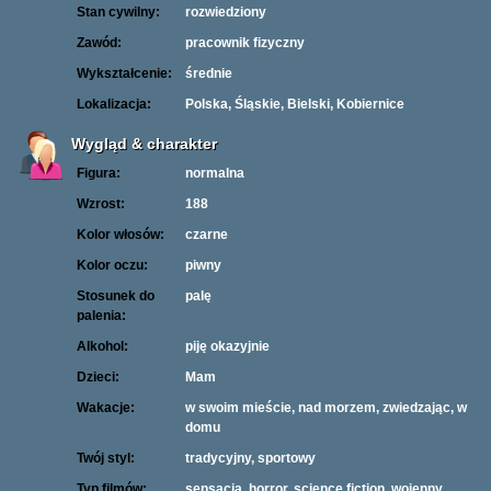
Stan cywilny:
rozwiedziony
Zawód:
pracownik fizyczny
Wykształcenie:
średnie
Lokalizacja:
Polska, Śląskie, Bielski, Kobiernice
Wygląd & charakter
Figura:
normalna
Wzrost:
188
Kolor włosów:
czarne
Kolor oczu:
piwny
Stosunek do
palę
palenia:
Alkohol:
piję okazyjnie
Dzieci:
Mam
Wakacje:
w swoim mieście, nad morzem, zwiedzając, w
domu
Twój styl:
tradycyjny, sportowy
Typ filmów:
sensacja, horror, science fiction, wojenny,