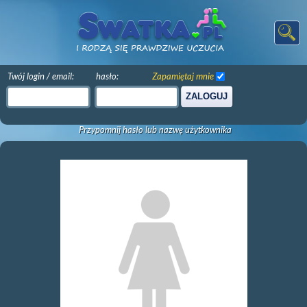
Twój login / email:
hasło:
Zapamiętaj mnie
ZALOGUJ
Przypomnij hasło lub nazwę użytkownika