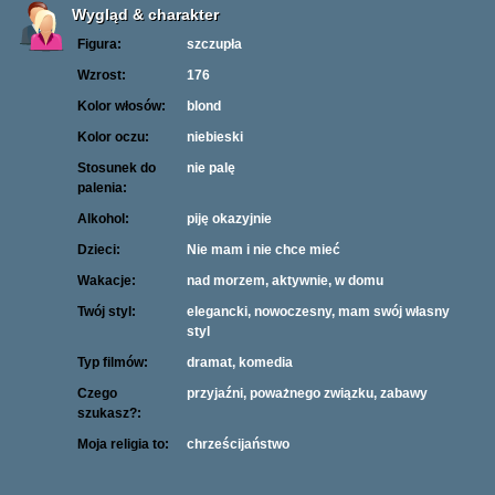
Wygląd & charakter
Figura:
szczupła
Wzrost:
176
Kolor włosów:
blond
Kolor oczu:
niebieski
Stosunek do
nie palę
palenia:
Alkohol:
piję okazyjnie
Dzieci:
Nie mam i nie chce mieć
Wakacje:
nad morzem, aktywnie, w domu
Twój styl:
elegancki, nowoczesny, mam swój własny
styl
Typ filmów:
dramat, komedia
Czego
przyjaźni, poważnego związku, zabawy
szukasz?:
Moja religia to:
chrześcijaństwo