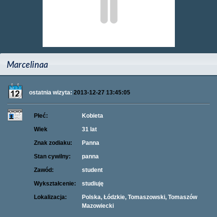
Marcelinaa
ostatnia wizyta:
2013-12-27 13:45:05
Płeć:
Kobieta
Wiek
31 lat
Znak zodiaku:
Panna
Stan cywilny:
panna
Zawód:
student
Wykształcenie:
studiuję
Lokalizacja:
Polska, Łódzkie, Tomaszowski, Tomaszów
Mazowiecki