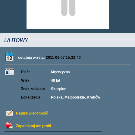
LAJTOWY
ostatnia wizyta:
2011-01-07 15:32:40
Płeć:
Mężczyzna
Wiek
48 lat
Znak zodiaku:
Skorpion
Lokalizacja:
Polska, Małopolskie, Kraków
Napisz wiadomość
Zapamiętaj ten profil