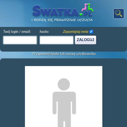
Twój login / email:
hasło:
Zapamiętaj mnie
ZALOGUJ
Przypomnij hasło lub nazwę użytkownika