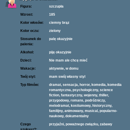
Figura:
szczupła
Wzrost:
185
Kolor włosów:
ciemny brąz
Kolor oczu:
zielony
Stosunek do
palę okazyjnie
palenia:
Alkohol:
piję okazyjnie
Dzieci:
Nie mam ale chcę mieć
Wakacje:
aktywnie, w domu
Twój styl:
mam swój własny styl
Typ filmów:
dramat, sensacja, horror, komedia, komedia
romantyczna, psychologiczny, science
fiction, fantastyczny, wojenny, thiller,
przygodowy, romans, podróżniczy,
melodramat, kostiumowy, historyczny,
familijny, animowany, musical, popularno-
naukowy, dokumentalny
Czego
przyjaźni, poważnego związku, zabawy
szukasz?: