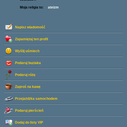
Moja religia to:
ateizm
Napisz wiadomość
Zapamiętaj ten profil
Wyślij uśmiech
Podaruj buziaka
Podaruj różę
Zaproś na kawę
Przejażdżka samochodem
Podaruj pierścień
Dodaj do listy
VIP