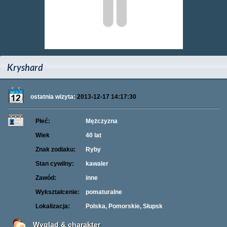
Kryshard
ostatnia wizyta:
2013-12-17 14:17:30
Płeć:
Mężczyzna
Wiek
40 lat
Znak zodiaku:
Ryby
Stan cywilny:
kawaler
Zawód:
inne
Wykształcenie:
pomaturalne
Lokalizacja:
Polska, Pomorskie, Słupsk
Wygląd & charakter