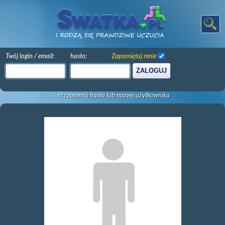
Twój login / email:
hasło:
Zapamiętaj mnie
ZALOGUJ
Przypomnij hasło lub nazwę użytkownika