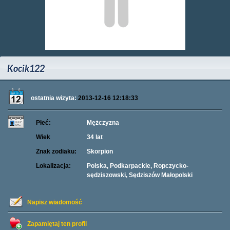
Kocik122
ostatnia wizyta:
2013-12-16 12:18:33
Płeć:
Mężczyzna
Wiek
34 lat
Znak zodiaku:
Skorpion
Lokalizacja:
Polska, Podkarpackie, Ropczycko-
sędziszowski, Sędziszów Małopolski
Napisz wiadomość
Zapamiętaj ten profil