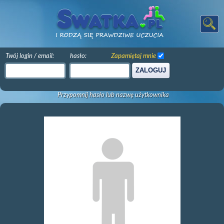
Twój login / email:
hasło:
Zapamiętaj mnie
ZALOGUJ
Przypomnij hasło lub nazwę użytkownika