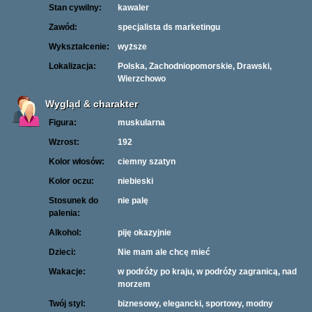
Stan cywilny:
kawaler
Zawód:
specjalista ds marketingu
Wykształcenie:
wyższe
Lokalizacja:
Polska, Zachodniopomorskie, Drawski,
Wierzchowo
Wygląd & charakter
Figura:
muskularna
Wzrost:
192
Kolor włosów:
ciemny szatyn
Kolor oczu:
niebieski
Stosunek do
nie palę
palenia:
Alkohol:
piję okazyjnie
Dzieci:
Nie mam ale chcę mieć
Wakacje:
w podróży po kraju, w podróży zagranicą, nad
morzem
Twój styl:
biznesowy, elegancki, sportowy, modny