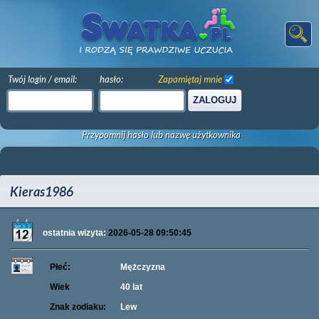
Twój login / email:
hasło:
Zapamiętaj mnie
ZALOGUJ
Przypomnij hasło lub nazwę użytkownika
Kieras1986
ostatnia wizyta:
2026-05-28 09:50:45
Płeć:
Mężczyzna
Wiek
40 lat
Znak zodiaku:
Lew