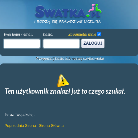
Twój login / email:
hasło:
Zapamiętaj mnie
ZALOGUJ
Przypomnij hasło lub nazwę użytkownika
Ten użytkownik znalazł już to czego szukał.
Teraz Twoja kolej.
Poprzednia Strona
Strona Główna