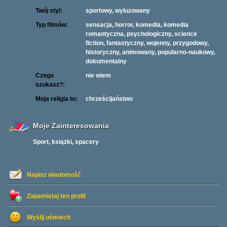
Twój styl:
sportowy, wyluzowany
Typ filmów:
sensacja, horror, komedia, komedia
romantyczna, psychologiczny, science
fiction, fantastyczny, wojenny, przygodowy,
historyczny, animowany, popularno-naukowy,
dokumentalny
Czego
nie wiem
szukasz?:
Moja religia to:
chrześcijaństwo
Moje Zainteresowania
Sport, książki, spacery
Napisz wiadomość
Zapamiętaj ten profil
Wyślij uśmiech