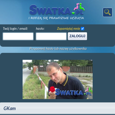
Twój login / email:
hasło:
Zapamiętaj mnie
ZALOGUJ
Przypomnij hasło lub nazwę użytkownika
GKam