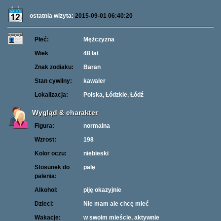
ostatnia wizyta:
2015-09-01 06:40:20
Płeć:
Mężczyzna
Wiek
48 lat
Znak zodiaku:
Baran
Stan cywilny:
kawaler
Lokalizacja:
Polska, Łódzkie, Łódź
Wygląd & charakter
Figura:
normalna
Wzrost:
198
Kolor oczu:
niebieski
Stosunek do
palę
palenia:
Alkohol:
piję okazyjnie
Dzieci:
Nie mam ale chcę mieć
Wakacje:
w swoim mieście, aktywnie