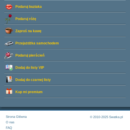
Podaruj buziaka
Podaruj różę
Zaproś na kawę
Przejażdżka samochodem
Podaruj pierścień
Dodaj do listy
VIP
Dodaj do czarnej listy
Kup mi premium
Strona Główna
© 2010-2025 Swatka.pl
O nas
FAQ