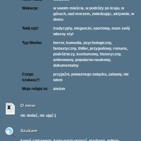
Wakacje:
w swoim mieście, w podróży po kraju, w
górach, nad morzem, zwiedzając, aktywnie, w
domu
Twój styl:
tradycyjny, elegancki, sportowy, mam swój
własny styl
Typ filmów:
horror, komedia, psychologiczny,
fantastyczny, thiller, przygodowy, romans,
podróżniczy, kostiumowy, historyczny,
animowany, popularno-naukowy,
dokumentalny
Czego
przyjaźni, poważnego związku, zabawy, nie
szukasz?:
wiem
Moja religia to:
ateizm
O mnie
nic dodać, nic ująć:)
Szukam
kogoś ciekawego, kogo warto poznać, mądrego, miłego,