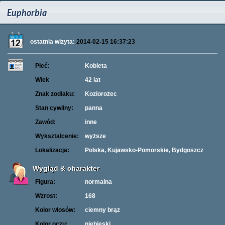
Euphorbia
ostatnia wizyta:
2014-02-15 16:37:23
Płeć:
Kobieta
Wiek
42 lat
Znak zodiaku:
Koziorożec
Stan cywilny:
panna
Zawód:
inne
Wykształcenie:
wyższe
Lokalizacja:
Polska, Kujawsko-Pomorskie, Bydgoszcz
Wygląd & charakter
Figura:
normalna
Wzrost:
168
Kolor włosów:
ciemny brąz
Kolor oczu:
niebieski