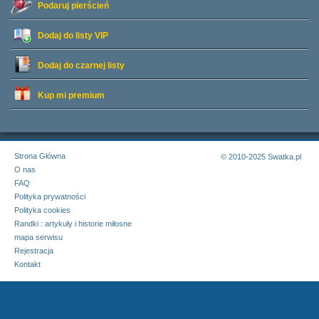
Podaruj pierścień
Dodaj do listy
VIP
Dodaj do czarnej listy
Kup mi premium
Strona Główna
© 2010-2025 Swatka.pl
O nas
FAQ
Polityka prywatności
Polityka cookies
Randki : artykuły i historie miłosne
mapa serwisu
Rejestracja
Kontakt