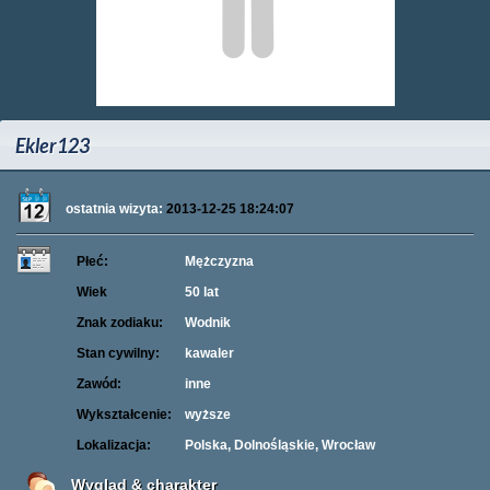
Ekler123
ostatnia wizyta:
2013-12-25 18:24:07
Płeć:
Mężczyzna
Wiek
50 lat
Znak zodiaku:
Wodnik
Stan cywilny:
kawaler
Zawód:
inne
Wykształcenie:
wyższe
Lokalizacja:
Polska, Dolnośląskie, Wrocław
Wygląd & charakter