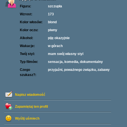
Figura:
szczupła
Wzrost:
173
Kolor włosów:
blond
Kolor oczu:
piwny
Alkohol:
piję okazyjnie
Wakacje:
w górach
Twój styl:
mam swój własny styl
Typ filmów:
sensacja, komedia, dokumentalny
Czego
przyjaźni, poważnego związku, zabawy
szukasz?:
Napisz wiadomość
Zapamiętaj ten profil
Wyślij uśmiech