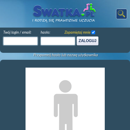
Twój login / email:
hasło:
Zapamiętaj mnie
ZALOGUJ
Przypomnij hasło lub nazwę użytkownika