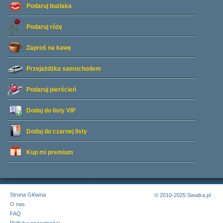
Podaruj buziaka
Podaruj różę
Zaproś na kawę
Przejażdżka samochodem
Podaruj pierścień
Dodaj do listy
VIP
Dodaj do czarnej listy
Kup mi premium
Strona Główna
© 2010-2025 Swatka.pl
O nas
FAQ