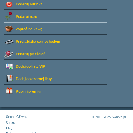
Podaruj buziaka
Podaruj różę
Zaproś na kawę
Przejażdżka samochodem
Podaruj pierścień
Dodaj do listy
VIP
Dodaj do czarnej listy
Kup mi premium
Strona Główna
© 2010-2025 Swatka.pl
O nas
FAQ