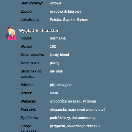
Stan cywilny:
wdowa
Zawód:
pracownik biurowy
Lokalizacja:
Polska, Śląskie, Bytom
Wygląd & charakter
Figura:
normalna
Wzrost:
162
Kolor włosów:
jasny blond
Kolor oczu:
piwny
Stosunek do
nie palę
palenia:
Alkohol:
piję okazyjnie
Dzieci:
Mam
Wakacje:
w podróży po kraju, w domu
Twój styl:
elegancki, mam swój własny styl
Typ filmów:
podróżniczy, dokumentalny
Czego
przyjaźni, poważnego związku
szukasz?: