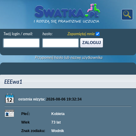
Twój login / email:
hasło:
Zapamiętaj mnie
ZALOGUJ
Przypomnij hasło lub nazwę użytkownika
EEEwa1
ostatnia wizyta:
2026-08-06 19:32:34
Płeć:
Kobieta
Wiek
73 lat
Znak zodiaku:
Wodnik