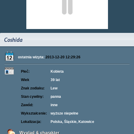
Coshida
ostatnia wizyta:
2013-12-20 12:29:26
Płeć:
Kobieta
Wiek
39 lat
Znak zodiaku:
Lew
Stan cywilny:
panna
Zawód:
inne
Wykształcenie:
wyższe niepełne
Lokalizacja:
Polska, Śląskie, Katowice
Wygląd & charakter