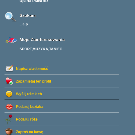
Uparta Lwica xD
Szukam
...?:P
Moje Zainteresowania
SPORT,MUZYKA,TANIEC
Napisz wiadomość
Zapamiętaj ten profil
Wyślij uśmiech
Podaruj buziaka
Podaruj różę
Zaproś na kawę