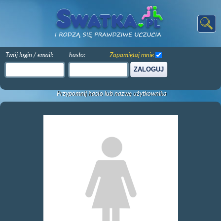
Twój login / email:
hasło:
Zapamiętaj mnie
ZALOGUJ
Przypomnij hasło lub nazwę użytkownika