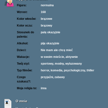
Figura:
normalna
Wzrost:
168
Kolor włosów:
brązowe
Kolor oczu:
brązowy
Stosunek do
palę okazyjnie
palenia:
Alkohol:
piję okazyjnie
Dzieci:
Nie mam ale chcę mieć
Wakacje:
w swoim mieście, aktywnie
Twój styl:
sportowy, modny, wyluzowany
Typ filmów:
horror, komedia, psychologiczny, thiller
Czego
przyjaźni, zabawy
szukasz?:
Moja religia to:
inna
O mnie