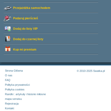
Przejażdżka samochodem
Podaruj pierścień
Dodaj do listy
VIP
Dodaj do czarnej listy
Kup mi premium
Strona Główna
© 2010-2025 Swatka.pl
O nas
FAQ
Polityka prywatności
Polityka cookies
Randki : artykuły i historie miłosne
mapa serwisu
Rejestracja
Kontakt